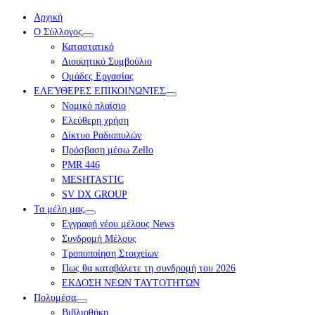
Αρχική
Ο Σύλλογος
Καταστατικό
Διοικητικό Συμβούλιο
Ομάδες Εργασίας
ΕΛΕΎΘΕΡΕΣ ΕΠΙΚΟΙΝΩΝΊΕΣ
Νομικό πλαίσιο
Ελεύθερη χρήση
Δίκτυο Ραδιοπυλών
Πρόσβαση μέσω Zello
PMR 446
MESHTASTIC
SV DX GROUP
Τα μέλη μας
Εγγραφή νέου μέλους News
Συνδρομή Μέλους
Τροποποίηση Στοιχείων
Πως θα καταβάλετε τη συνδρομή του 2026
ΕΚΔΟΣΗ ΝΕΩΝ ΤΑΥΤΟΤΗΤΩΝ
Πολυμέσα
Βιβλιοθήκη