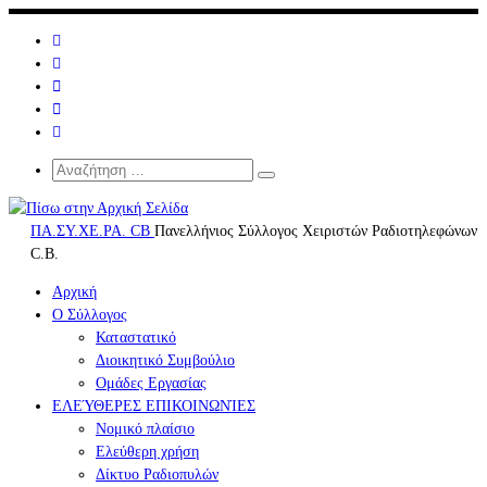
Μετάβαση
στο
περιεχόμενο
Search
Αναζήτηση
Αναζήτηση
…
ΠΑ.ΣΥ.ΧΕ.ΡΑ. CB
Πανελλήνιος Σύλλογος Χειριστών Ραδιοτηλεφώνων
C.B.
Αρχική
Ο Σύλλογος
Καταστατικό
Διοικητικό Συμβούλιο
Ομάδες Εργασίας
ΕΛΕΎΘΕΡΕΣ ΕΠΙΚΟΙΝΩΝΊΕΣ
Νομικό πλαίσιο
Ελεύθερη χρήση
Δίκτυο Ραδιοπυλών