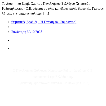
Το Διοικητικό Συμβούλιο του Πανελλήνιου Συλλόγου Χειριστών
Ραδιοτηλεφώνων C.B. εύχεται σε όλες και όλους καλές διακοπές. Για τους
λάτρεις της μπάντας πολιτών, […]
Πλοήγηση
Προηγούμενο
Θεματικές Βραδιές: “Η Γένεση του Σύμπαντος”
δημοσιεύσεων
άρθρο
Πίσω
στην
Επόμενο
Συνάντηση 30/10/2025
λίστα
άρθρο
άρθρων
Ο Πανελλήνιος Σύλλογος Χειριστών Ραδιοτηλεφώνων C.B.
εκπροσωπεί την Ελλάδα στην
Ευρωπαϊκή Ομοσπονδία Μπάντας Πολιτών (E.C.B.F)