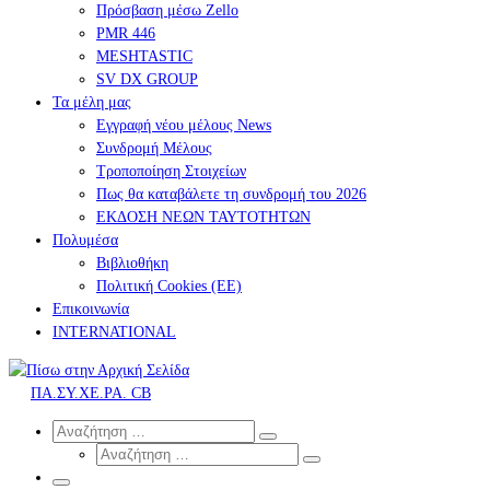
Πρόσβαση μέσω Zello
PMR 446
MESHTASTIC
SV DX GROUP
Τα μέλη μας
Εγγραφή νέου μέλους News
Συνδρομή Μέλους
Τροποποίηση Στοιχείων
Πως θα καταβάλετε τη συνδρομή του 2026
ΕΚΔΟΣΗ ΝΕΩΝ ΤΑΥΤΟΤΗΤΩΝ
Πολυμέσα
Βιβλιοθήκη
Πολιτική Cookies (ΕΕ)
Επικοινωνία
INTERNATIONAL
ΠΑ.ΣΥ.ΧΕ.ΡΑ. CB
Search
Αναζήτηση
Αναζήτηση
Αναζήτηση
…
Αναζήτηση
…
Μενού