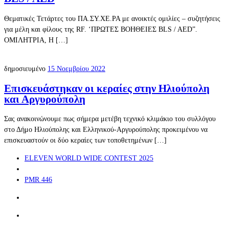
Θεματικές Τετάρτες του ΠΑ.ΣΥ.ΧΕ.ΡΑ με ανοικτές ομιλίες – συζητήσεις
για μέλη και φίλους της RF. ‘ΠΡΩΤΕΣ ΒΟΗΘΕΙΕΣ BLS / AED”.
ΟΜΙΛΗΤΡΙΑ, Η […]
δημοσιευμένο
15 Νοεμβρίου 2022
Επισκευάστηκαν οι κεραίες στην Ηλιούπολη
και Αργυρούπολη
Σας ανακοινώνουμε πως σήμερα μετέβη τεχνικό κλιμάκιο του συλλόγου
στο Δήμο Ηλιούπολης και Ελληνικού-Αργυρούπολης προκειμένου να
επισκευαστούν οι δύο κεραίες των τοποθετημένων […]
Πλοήγηση
Προηγούμενο
ELEVEN WORLD WIDE CONTEST 2025
δημοσιεύσεων
άρθρο
Πίσω
στην
Επόμενο
PMR 446
λίστα
άρθρο
άρθρων