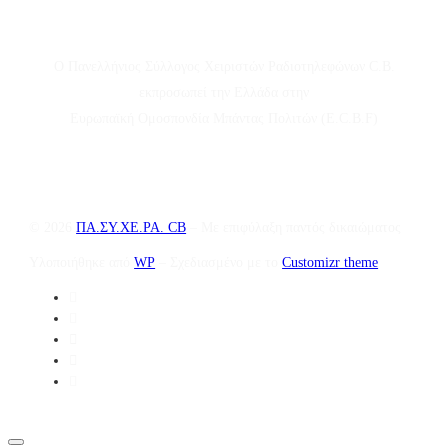
Ο Πανελλήνιος Σύλλογος Χειριστών Ραδιοτηλεφώνων C.B.
εκπροσωπεί την Ελλάδα στην
Ευρωπαϊκή Ομοσπονδία Μπάντας Πολιτών (E.C.B.F)
© 2026
ΠΑ.ΣΥ.ΧΕ.ΡΑ. CB
– Με επιφύλαξη παντός δικαιώματος
Υλοποιήθηκε από
WP
– Σχεδιασμένο με το
Customizr theme