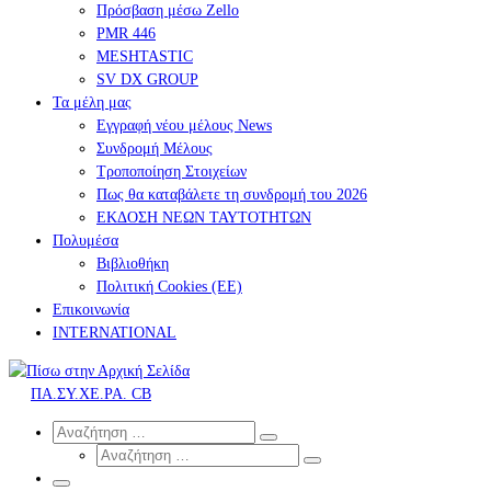
Πρόσβαση μέσω Zello
PMR 446
MESHTASTIC
SV DX GROUP
Τα μέλη μας
Εγγραφή νέου μέλους News
Συνδρομή Μέλους
Τροποποίηση Στοιχείων
Πως θα καταβάλετε τη συνδρομή του 2026
ΕΚΔΟΣΗ ΝΕΩΝ ΤΑΥΤΟΤΗΤΩΝ
Πολυμέσα
Βιβλιοθήκη
Πολιτική Cookies (ΕΕ)
Επικοινωνία
INTERNATIONAL
ΠΑ.ΣΥ.ΧΕ.ΡΑ. CB
Search
Αναζήτηση
Αναζήτηση
Αναζήτηση
…
Αναζήτηση
…
Μενού