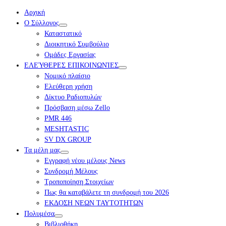
Αρχική
Ο Σύλλογος
Καταστατικό
Διοικητικό Συμβούλιο
Ομάδες Εργασίας
ΕΛΕΎΘΕΡΕΣ ΕΠΙΚΟΙΝΩΝΊΕΣ
Νομικό πλαίσιο
Ελεύθερη χρήση
Δίκτυο Ραδιοπυλών
Πρόσβαση μέσω Zello
PMR 446
MESHTASTIC
SV DX GROUP
Τα μέλη μας
Εγγραφή νέου μέλους News
Συνδρομή Μέλους
Τροποποίηση Στοιχείων
Πως θα καταβάλετε τη συνδρομή του 2026
ΕΚΔΟΣΗ ΝΕΩΝ ΤΑΥΤΟΤΗΤΩΝ
Πολυμέσα
Βιβλιοθήκη