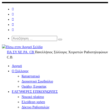
Μετάβαση
στο
περιεχόμενο
Search
Αναζήτηση
Αναζήτηση
…
ΠΑ.ΣΥ.ΧΕ.ΡΑ. CB
Πανελλήνιος Σύλλογος Χειριστών Ραδιοτηλεφώνων
C.B.
Αρχική
Ο Σύλλογος
Καταστατικό
Διοικητικό Συμβούλιο
Ομάδες Εργασίας
ΕΛΕΎΘΕΡΕΣ ΕΠΙΚΟΙΝΩΝΊΕΣ
Νομικό πλαίσιο
Ελεύθερη χρήση
Δίκτυο Ραδιοπυλών