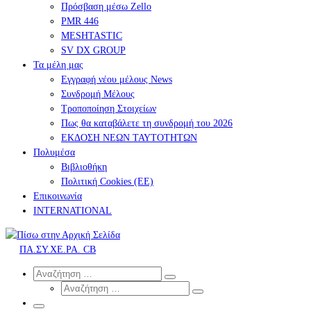
Πρόσβαση μέσω Zello
PMR 446
MESHTASTIC
SV DX GROUP
Τα μέλη μας
Εγγραφή νέου μέλους News
Συνδρομή Μέλους
Τροποποίηση Στοιχείων
Πως θα καταβάλετε τη συνδρομή του 2026
ΕΚΔΟΣΗ ΝΕΩΝ ΤΑΥΤΟΤΗΤΩΝ
Πολυμέσα
Βιβλιοθήκη
Πολιτική Cookies (ΕΕ)
Επικοινωνία
INTERNATIONAL
ΠΑ.ΣΥ.ΧΕ.ΡΑ. CB
Search
Αναζήτηση
Αναζήτηση
Αναζήτηση
…
Αναζήτηση
…
Μενού