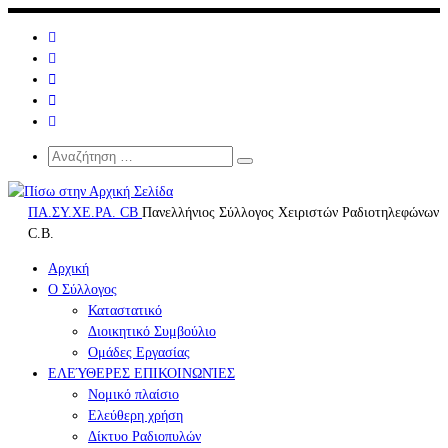
Μετάβαση
στο
περιεχόμενο
Search
Αναζήτηση
Αναζήτηση
…
ΠΑ.ΣΥ.ΧΕ.ΡΑ. CB
Πανελλήνιος Σύλλογος Χειριστών Ραδιοτηλεφώνων
C.B.
Αρχική
Ο Σύλλογος
Καταστατικό
Διοικητικό Συμβούλιο
Ομάδες Εργασίας
ΕΛΕΎΘΕΡΕΣ ΕΠΙΚΟΙΝΩΝΊΕΣ
Νομικό πλαίσιο
Ελεύθερη χρήση
Δίκτυο Ραδιοπυλών