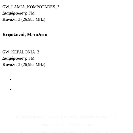
GW_LAMIA_KOMPOTADES_3
Διαμόρφωση:
FM
Κανάλι:
3 (26,985 MHz)
Κεφαλονιά, Μεταξατα
GW_KEFALONIA_3
Διαμόρφωση:
FM
Κανάλι:
3 (26,985 MHz)
Ο Πανελλήνιος Σύλλογος Χειριστών Ραδιοτηλεφώνων C.B.
εκπροσωπεί την Ελλάδα στην
Ευρωπαϊκή Ομοσπονδία Μπάντας Πολιτών (E.C.B.F)