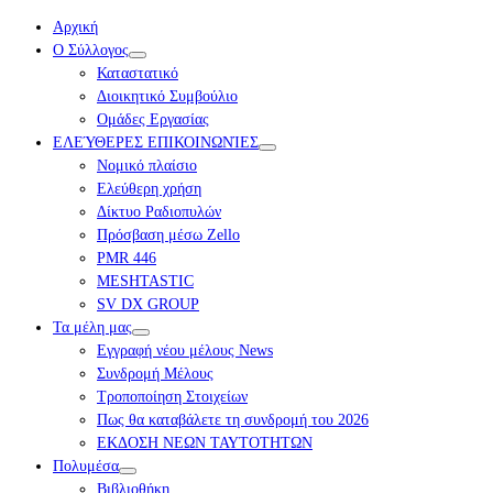
Αρχική
Ο Σύλλογος
Καταστατικό
Διοικητικό Συμβούλιο
Ομάδες Εργασίας
ΕΛΕΎΘΕΡΕΣ ΕΠΙΚΟΙΝΩΝΊΕΣ
Νομικό πλαίσιο
Ελεύθερη χρήση
Δίκτυο Ραδιοπυλών
Πρόσβαση μέσω Zello
PMR 446
MESHTASTIC
SV DX GROUP
Τα μέλη μας
Εγγραφή νέου μέλους News
Συνδρομή Μέλους
Τροποποίηση Στοιχείων
Πως θα καταβάλετε τη συνδρομή του 2026
ΕΚΔΟΣΗ ΝΕΩΝ ΤΑΥΤΟΤΗΤΩΝ
Πολυμέσα
Βιβλιοθήκη