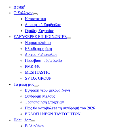
Αρχική
Ο Σύλλογος
Καταστατικό
Διοικητικό Συμβούλιο
Ομάδες Εργασίας
ΕΛΕΎΘΕΡΕΣ ΕΠΙΚΟΙΝΩΝΊΕΣ
Νομικό πλαίσιο
Ελεύθερη χρήση
Δίκτυο Ραδιοπυλών
Πρόσβαση μέσω Zello
PMR 446
MESHTASTIC
SV DX GROUP
Τα μέλη μας
Εγγραφή νέου μέλους News
Συνδρομή Μέλους
Τροποποίηση Στοιχείων
Πως θα καταβάλετε τη συνδρομή του 2026
ΕΚΔΟΣΗ ΝΕΩΝ ΤΑΥΤΟΤΗΤΩΝ
Πολυμέσα
Βιβλιοθήκη