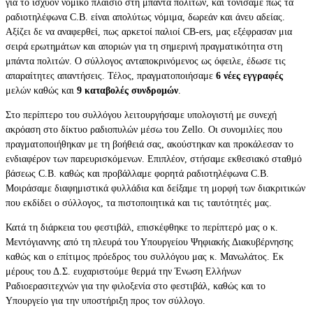
για το ισχύον νομικό πλαίσιο στη μπάντα πολιτών, και τονίσαμε πως τα
ραδιοτηλέφωνα C.B. είναι απολύτως νόμιμα, δωρεάν και άνευ αδείας.
Αξίζει δε να αναφερθεί, πως αρκετοί παλιοί CB-ers, μας εξέφρασαν μια
σειρά ερωτημάτων και αποριών για τη σημερινή πραγματικότητα στη
μπάντα πολιτών. Ο σύλλογος ανταποκρινόμενος ως όφειλε, έδωσε τις
απαραίτητες απαντήσεις. Τέλος, πραγματοποιήσαμε
6 νέες εγγραφές
μελών καθώς και
9 καταβολές συνδρομών
.
Στο περίπτερο του συλλόγου λειτουργήσαμε υπολογιστή με συνεχή
ακρόαση στο δίκτυο ραδιοπυλών μέσω του Zello. Οι συνομιλίες που
πραγματοποιήθηκαν με τη βοήθειά σας, ακούστηκαν και προκάλεσαν το
ενδιαφέρον των παρευρισκόμενων. Επιπλέον, στήσαμε εκθεσιακό σταθμό
βάσεως C.B. καθώς και προβάλλαμε φορητά ραδιοτηλέφωνα C.B.
Μοιράσαμε διαφημιστικά φυλλάδια και δείξαμε τη μορφή των διακριτικών
που εκδίδει ο σύλλογος, τα πιστοποιητικά και τις ταυτότητές μας.
Κατά τη διάρκεια του φεστιβάλ, επισκέφθηκε το περίπτερό μας ο κ.
Μεντόγιαννης από τη πλευρά του Υπουργείου Ψηφιακής Διακυβέρνησης
καθώς και ο επίτιμος πρόεδρος του συλλόγου μας κ. Μανωλάτος. Εκ
μέρους του Δ.Σ. ευχαριστούμε θερμά την Ένωση Ελλήνων
Ραδιοερασιτεχνών για την φιλοξενία στο φεστιβάλ, καθώς και το
Υπουργείο για την υποστήριξη προς τον σύλλογο.