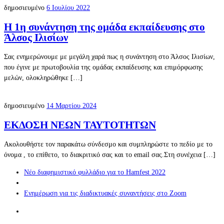
δημοσιευμένο
6 Ιουλίου 2022
Η 1η συνάντηση της ομάδα εκπαίδευσης στο
Άλσος Ιλισίων
Σας ενημερώνουμε με μεγάλη χαρά πως η συνάντηση στο Άλσος Ιλισίων,
που έγινε με πρωτοβουλία της ομάδας εκπαίδευσης και επιμόρφωσης
μελών, ολοκληρώθηκε […]
δημοσιευμένο
14 Μαρτίου 2024
ΕΚΔΟΣΗ ΝΕΩΝ ΤΑΥΤΟΤΗΤΩΝ
Ακολουθήστε τον παρακάτω σύνδεσμο και συμπληρώστε το πεδίο με το
όνομα , το επίθετο, το διακριτικό σας και το email σας.Στη συνέχεια […]
Πλοήγηση
Προηγούμενο
Νέο διαφημιστικό φυλλάδιο για το Hamfest 2022
δημοσιεύσεων
άρθρο
Πίσω
στην
Επόμενο
Ενημέρωση για τις διαδικτυακές συναντήσεις στο Zoom
λίστα
άρθρο
άρθρων