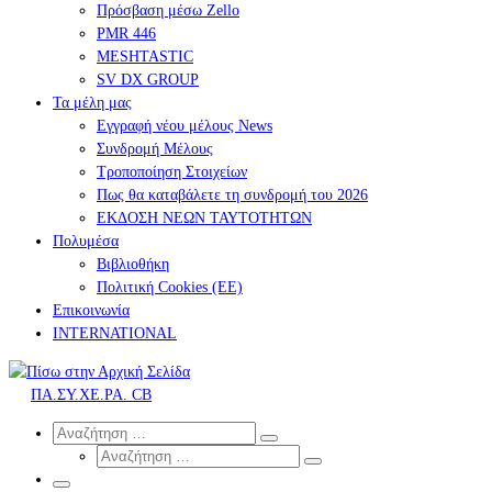
Πρόσβαση μέσω Zello
PMR 446
MESHTASTIC
SV DX GROUP
Τα μέλη μας
Εγγραφή νέου μέλους News
Συνδρομή Μέλους
Τροποποίηση Στοιχείων
Πως θα καταβάλετε τη συνδρομή του 2026
ΕΚΔΟΣΗ ΝΕΩΝ ΤΑΥΤΟΤΗΤΩΝ
Πολυμέσα
Βιβλιοθήκη
Πολιτική Cookies (ΕΕ)
Επικοινωνία
INTERNATIONAL
ΠΑ.ΣΥ.ΧΕ.ΡΑ. CB
Search
Αναζήτηση
Αναζήτηση
Αναζήτηση
…
Αναζήτηση
…
Μενού