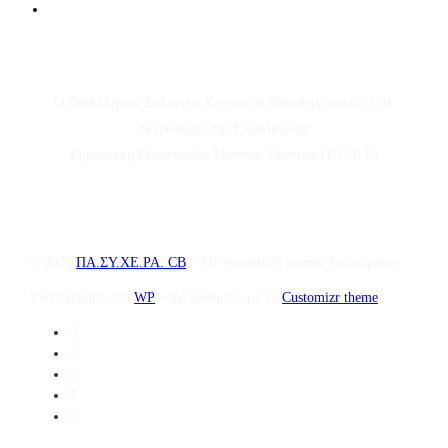
Ο Πανελλήνιος Σύλλογος Χειριστών Ραδιοτηλεφώνων C.B.
εκπροσωπεί την Ελλάδα στην
Ευρωπαϊκή Ομοσπονδία Μπάντας Πολιτών (E.C.B.F)
© 2026
ΠΑ.ΣΥ.ΧΕ.ΡΑ. CB
– Με επιφύλαξη παντός δικαιώματος
Υλοποιήθηκε από
WP
– Σχεδιασμένο με το
Customizr theme