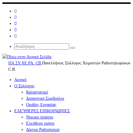
Μετάβαση
στο
περιεχόμενο
Search
Αναζήτηση
Αναζήτηση
…
ΠΑ.ΣΥ.ΧΕ.ΡΑ. CB
Πανελλήνιος Σύλλογος Χειριστών Ραδιοτηλεφώνων
C.B.
Αρχική
Ο Σύλλογος
Καταστατικό
Διοικητικό Συμβούλιο
Ομάδες Εργασίας
ΕΛΕΎΘΕΡΕΣ ΕΠΙΚΟΙΝΩΝΊΕΣ
Νομικό πλαίσιο
Ελεύθερη χρήση
Δίκτυο Ραδιοπυλών