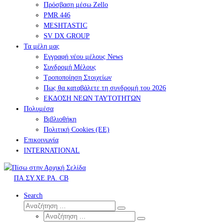
Πρόσβαση μέσω Zello
PMR 446
MESHTASTIC
SV DX GROUP
Τα μέλη μας
Εγγραφή νέου μέλους News
Συνδρομή Μέλους
Τροποποίηση Στοιχείων
Πως θα καταβάλετε τη συνδρομή του 2026
ΕΚΔΟΣΗ ΝΕΩΝ ΤΑΥΤΟΤΗΤΩΝ
Πολυμέσα
Βιβλιοθήκη
Πολιτική Cookies (ΕΕ)
Επικοινωνία
INTERNATIONAL
ΠΑ.ΣΥ.ΧΕ.ΡΑ. CB
Search
Αναζήτηση
Αναζήτηση
Αναζήτηση
…
Αναζήτηση