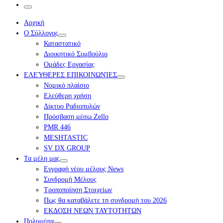
…
Μενού
Αρχική
Ο Σύλλογος
Καταστατικό
Διοικητικό Συμβούλιο
Ομάδες Εργασίας
ΕΛΕΎΘΕΡΕΣ ΕΠΙΚΟΙΝΩΝΊΕΣ
Νομικό πλαίσιο
Ελεύθερη χρήση
Δίκτυο Ραδιοπυλών
Πρόσβαση μέσω Zello
PMR 446
MESHTASTIC
SV DX GROUP
Τα μέλη μας
Εγγραφή νέου μέλους News
Συνδρομή Μέλους
Τροποποίηση Στοιχείων
Πως θα καταβάλετε τη συνδρομή του 2026
ΕΚΔΟΣΗ ΝΕΩΝ ΤΑΥΤΟΤΗΤΩΝ
Πολυμέσα