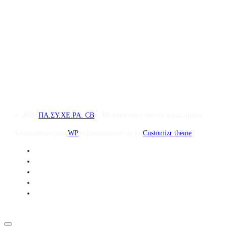
© 2026
ΠΑ.ΣΥ.ΧΕ.ΡΑ. CB
– Με επιφύλαξη παντός δικαιώματος
Υλοποιήθηκε από
WP
– Σχεδιασμένο με το
Customizr theme