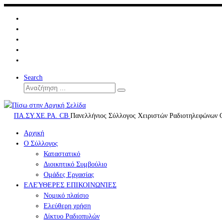
Μετάβαση
στο
περιεχόμενο
Search
Αναζήτηση
Αναζήτηση
…
ΠΑ.ΣΥ.ΧΕ.ΡΑ. CB
Πανελλήνιος Σύλλογος Χειριστών Ραδιοτηλεφώνων 
Αρχική
Ο Σύλλογος
Καταστατικό
Διοικητικό Συμβούλιο
Ομάδες Εργασίας
ΕΛΕΎΘΕΡΕΣ ΕΠΙΚΟΙΝΩΝΊΕΣ
Νομικό πλαίσιο
Ελεύθερη χρήση
Δίκτυο Ραδιοπυλών