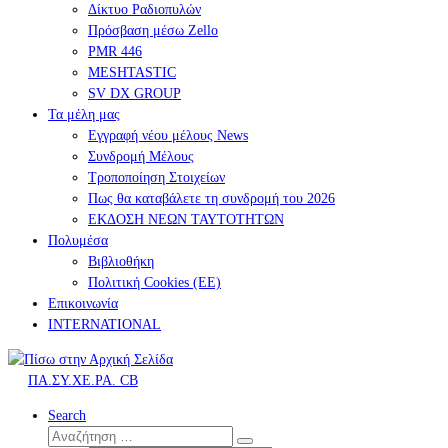
Δίκτυο Ραδιοπυλών
Πρόσβαση μέσω Zello
PMR 446
MESHTASTIC
SV DX GROUP
Τα μέλη μας
Εγγραφή νέου μέλους News
Συνδρομή Μέλους
Τροποποίηση Στοιχείων
Πως θα καταβάλετε τη συνδρομή του 2026
ΕΚΔΟΣΗ ΝΕΩΝ ΤΑΥΤΟΤΗΤΩΝ
Πολυμέσα
Βιβλιοθήκη
Πολιτική Cookies (ΕΕ)
Επικοινωνία
INTERNATIONAL
ΠΑ.ΣΥ.ΧΕ.ΡΑ. CB
Search
Αναζήτηση
Αναζήτηση