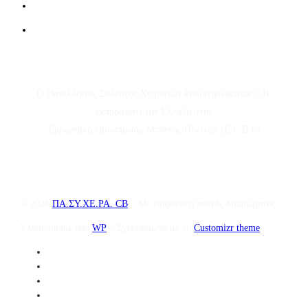
Ο Πανελλήνιος Σύλλογος Χειριστών Ραδιοτηλεφώνων C.B.
εκπροσωπεί την Ελλάδα στην
Ευρωπαϊκή Ομοσπονδία Μπάντας Πολιτών (E.C.B.F)
© 2026
ΠΑ.ΣΥ.ΧΕ.ΡΑ. CB
– Με επιφύλαξη παντός δικαιώματος
Υλοποιήθηκε από
WP
– Σχεδιασμένο με το
Customizr theme