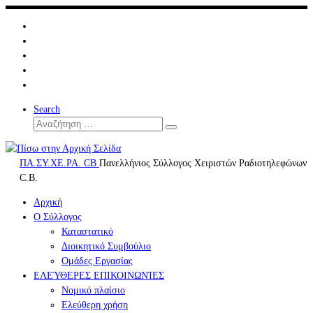
Μετάβαση
στο
περιεχόμενο
Search
Αναζήτηση
Αναζήτηση
…
ΠΑ.ΣΥ.ΧΕ.ΡΑ. CB
Πανελλήνιος Σύλλογος Χειριστών Ραδιοτηλεφώνων
C.B.
Αρχική
Ο Σύλλογος
Καταστατικό
Διοικητικό Συμβούλιο
Ομάδες Εργασίας
ΕΛΕΎΘΕΡΕΣ ΕΠΙΚΟΙΝΩΝΊΕΣ
Νομικό πλαίσιο
Ελεύθερη χρήση