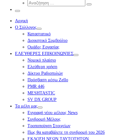
Αναζήτηση
…
Αναζήτηση
…
Μενού
Αρχική
Ο Σύλλογος
Καταστατικό
Διοικητικό Συμβούλιο
Ομάδες Εργασίας
ΕΛΕΎΘΕΡΕΣ ΕΠΙΚΟΙΝΩΝΊΕΣ
Νομικό πλαίσιο
Ελεύθερη χρήση
Δίκτυο Ραδιοπυλών
Πρόσβαση μέσω Zello
PMR 446
MESHTASTIC
SV DX GROUP
Τα μέλη μας
Εγγραφή νέου μέλους News
Συνδρομή Μέλους
Τροποποίηση Στοιχείων
Πως θα καταβάλετε τη συνδρομή του 2026
ΕΚΔΟΣΗ ΝΕΩΝ ΤΑΥΤΟΤΗΤΩΝ